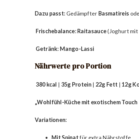
Dazu passt:
Gedämpfter
Basmatireis
od
Frischebalance:
Raitasauce
(Joghurt mit
Getränk:
Mango-Lassi
Nährwerte pro Portion
380 kcal
|
35g Protein
|
22g Fett
|
12g K
„Wohlfühl-Küche mit exotischem Touch –
Variationen:
Mit Spinat
für extra Nährstoffe