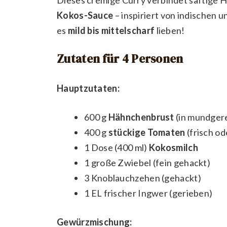
Kokos-Sauce
– inspiriert von indischen u
es
mild bis mittelscharf
lieben!
Zutaten für 4 Personen
Hauptzutaten:
600 g
Hähnchenbrust
(in mundger
400 g
stückige Tomaten
(frisch o
1 Dose (400 ml)
Kokosmilch
1 große Zwiebel (fein gehackt)
3 Knoblauchzehen (gehackt)
1 EL frischer Ingwer (gerieben)
Gewürzmischung: