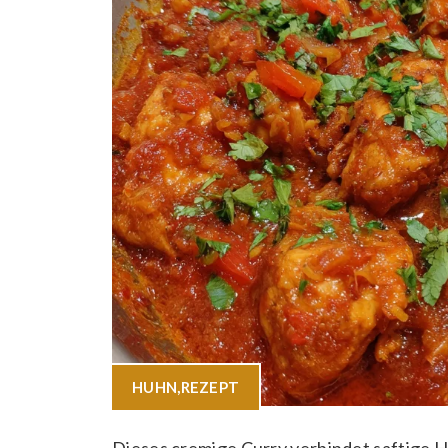
HUHN
,
REZEPT
Dieses cremige Curry verbindet saftige 