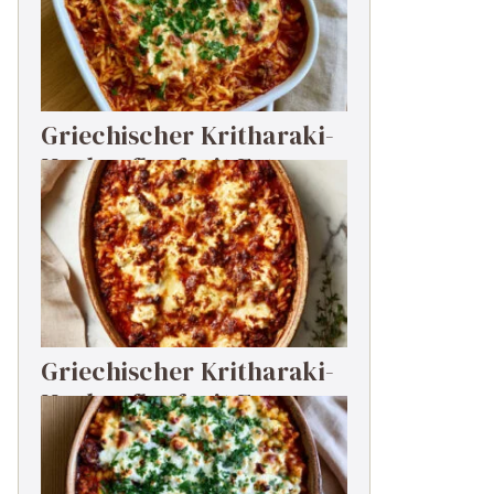
Griechischer Kritharaki-
Hackauflauf mit Feta
Griechischer Kritharaki-
Hackauflauf mit Feta