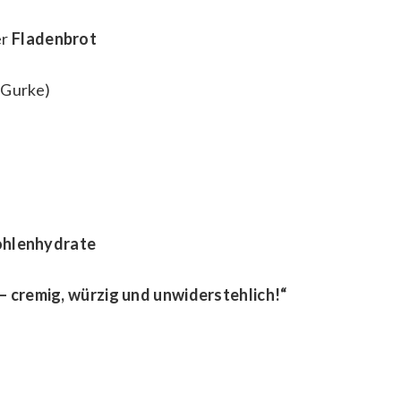
er
Fladenbrot
 Gurke)
ohlenhydrate
 cremig, würzig und unwiderstehlich!“