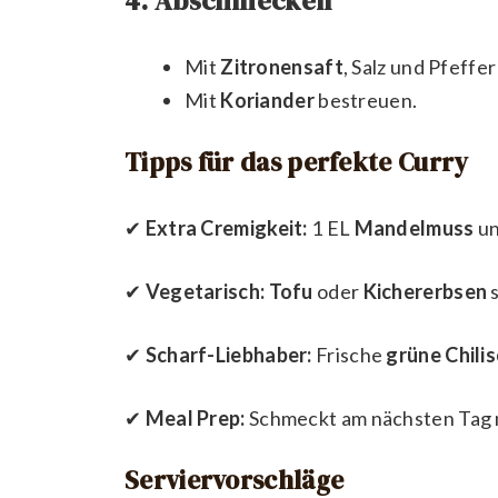
4. Abschmecken
Mit
Zitronensaft
, Salz und Pfeffe
Mit
Koriander
bestreuen.
Tipps für das perfekte Curry
✔
Extra Cremigkeit:
1 EL
Mandelmuss
un
✔
Vegetarisch:
Tofu
oder
Kichererbsen
s
✔
Scharf-Liebhaber:
Frische
grüne Chili
✔
Meal Prep:
Schmeckt am nächsten Tag n
Serviervorschläge