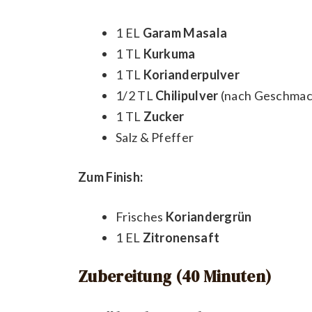
1 EL
Garam Masala
1 TL
Kurkuma
1 TL
Korianderpulver
1/2 TL
Chilipulver
(nach Geschmac
1 TL
Zucker
Salz & Pfeffer
Zum Finish:
Frisches
Koriandergrün
1 EL
Zitronensaft
Zubereitung (40 Minuten)