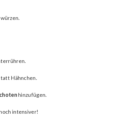
r würzen.
terrühren.
tatt Hähnchen.
schoten
hinzufügen.
och intensiver!