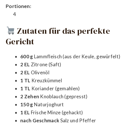
Portionen:
4
Zutaten für das perfekte
Gericht
600 g
Lammfleisch (aus der Keule, gewürfelt)
2 EL
Zitrone (Saft)
2 EL
Olivenöl
1 TL
Kreuzkümmel
1 TL
Koriander (gemahlen)
2 Zehen
Knoblauch (gepresst)
150 g
Naturjoghurt
1 EL
Frische Minze (gehackt)
nach Geschmack
Salz und Pfeffer