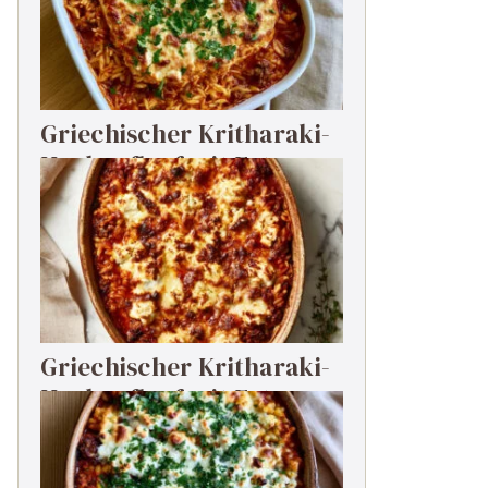
Griechischer Kritharaki-
Hackauflauf mit Feta
Griechischer Kritharaki-
Hackauflauf mit Feta