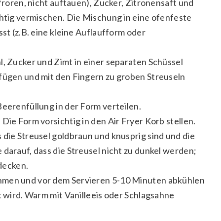
efroren, nicht auftauen), Zucker, Zitronensaft und
chtig vermischen. Die Mischung in eine ofenfeste
sst (z.B. eine kleine Auflaufform oder
l, Zucker und Zimt in einer separaten Schüssel
ufügen und mit den Fingern zu groben Streuseln
Beerenfüllung in der Form verteilen.
Die Form vorsichtig in den Air Fryer Korb stellen.
 die Streusel goldbraun und knusprig sind und die
 darauf, dass die Streusel nicht zu dunkel werden;
bdecken.
hmen und vor dem Servieren 5-10 Minuten abkühlen
t wird. Warm mit Vanilleeis oder Schlagsahne