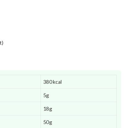
t)
380 kcal
5g
18g
50g