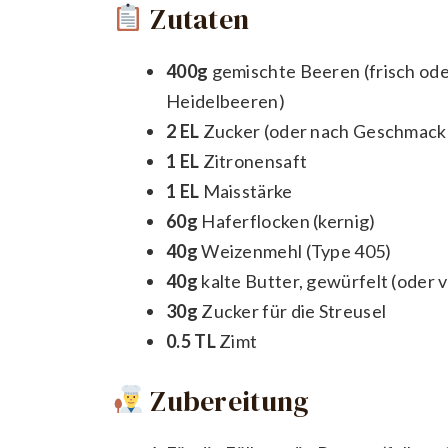
Zutaten
400g
gemischte Beeren (frisch ode
Heidelbeeren)
2 EL
Zucker (oder nach Geschmack
1 EL
Zitronensaft
1 EL
Maisstärke
60g
Haferflocken (kernig)
40g
Weizenmehl (Type 405)
40g
kalte Butter, gewürfelt (oder
30g
Zucker für die Streusel
0.5 TL
Zimt
Zubereitung