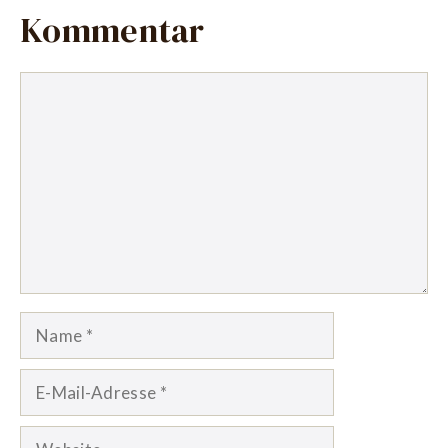
Kommentar
Kommentar
Name
E-
Mail-
Adresse
Website