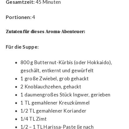
Gesamtzeit:
45 Minuten
Portionen:
4
Zutaten für dieses Aroma-Abenteuer:
Für die Suppe:
800 g Butternut-Kürbis (oder Hokkaido),
geschält, entkernt und gewürfelt
1 große Zwiebel, grob gehackt
2 Knoblauchzehen, gehackt
1 daumengroßes Stück Ingwer, gerieben
1 TL gemahlener Kreuzkümmel
1/2 TL gemahlener Koriander
1/4 TL Zimt
1/2 – 1 TL Harissa-Paste (je nach