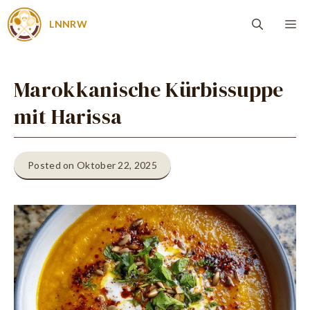
Zum
Me
LNNRW
Inhalt
springen
Marokkanische Kürbissuppe
mit Harissa
Posted on Oktober 22, 2025